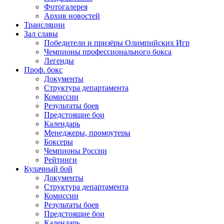
Фотогалерея
Архив новостей
Трансляции
Зал славы
Победители и призёры Олимпийских Игр
Чемпионы профессионального бокса
Легенды
Проф. бокс
Документы
Структура департамента
Комиссии
Результаты боев
Предстоящие бои
Календарь
Менеджеры, промоутеры
Боксеры
Чемпионы России
Рейтинги
Кулачный бой
Документы
Структура департамента
Комиссии
Результаты боев
Предстоящие бои
Календарь