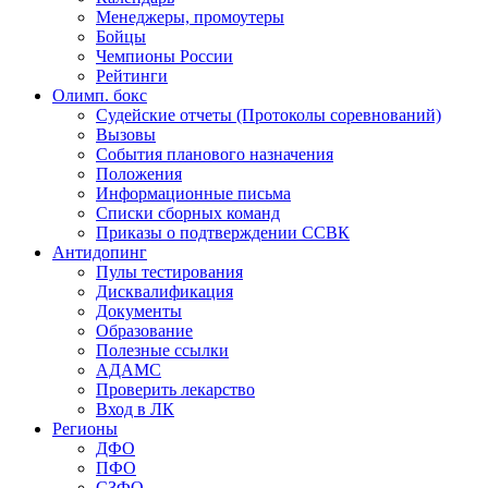
Менеджеры, промоутеры
Бойцы
Чемпионы России
Рейтинги
Олимп. бокс
Судейские отчеты (Протоколы соревнований)
Вызовы
События планового назначения
Положения
Информационные письма
Списки сборных команд
Приказы о подтверждении ССВК
Антидопинг
Пулы тестирования
Дисквалификация
Документы
Образование
Полезные ссылки
АДАМС
Проверить лекарство
Вход в ЛК
Регионы
ДФО
ПФО
СЗФО