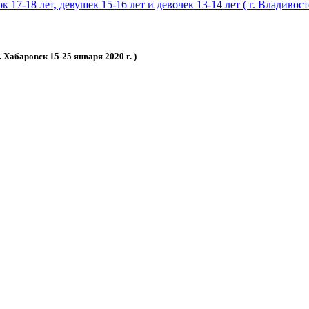
18 лет, девушек 15-16 лет и девочек 13-14 лет ( г. Владивосток
Хабаровск 15-25 января 2020 г. )