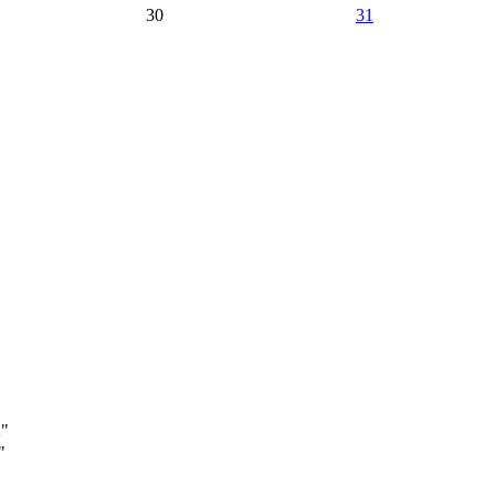
30
31
А"
"