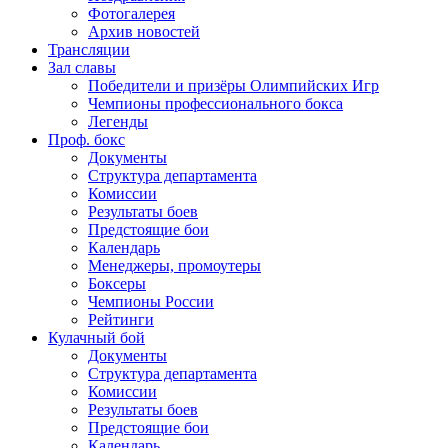
Фотогалерея
Архив новостей
Трансляции
Зал славы
Победители и призёры Олимпийских Игр
Чемпионы профессионального бокса
Легенды
Проф. бокс
Документы
Структура департамента
Комиссии
Результаты боев
Предстоящие бои
Календарь
Менеджеры, промоутеры
Боксеры
Чемпионы России
Рейтинги
Кулачный бой
Документы
Структура департамента
Комиссии
Результаты боев
Предстоящие бои
Календарь