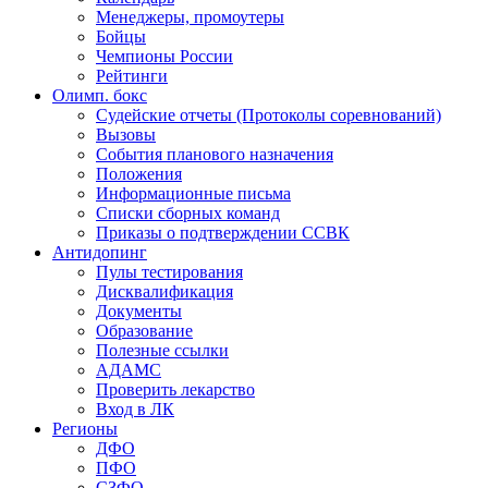
Менеджеры, промоутеры
Бойцы
Чемпионы России
Рейтинги
Олимп. бокс
Судейские отчеты (Протоколы соревнований)
Вызовы
События планового назначения
Положения
Информационные письма
Списки сборных команд
Приказы о подтверждении ССВК
Антидопинг
Пулы тестирования
Дисквалификация
Документы
Образование
Полезные ссылки
АДАМС
Проверить лекарство
Вход в ЛК
Регионы
ДФО
ПФО
СЗФО