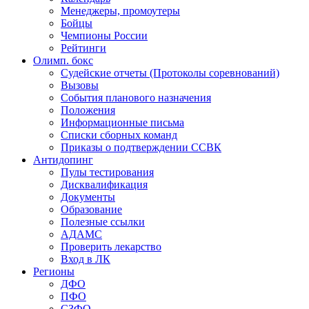
Менеджеры, промоутеры
Бойцы
Чемпионы России
Рейтинги
Олимп. бокс
Судейские отчеты (Протоколы соревнований)
Вызовы
События планового назначения
Положения
Информационные письма
Списки сборных команд
Приказы о подтверждении ССВК
Антидопинг
Пулы тестирования
Дисквалификация
Документы
Образование
Полезные ссылки
АДАМС
Проверить лекарство
Вход в ЛК
Регионы
ДФО
ПФО
СЗФО