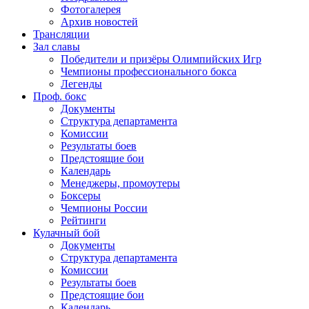
Фотогалерея
Архив новостей
Трансляции
Зал славы
Победители и призёры Олимпийских Игр
Чемпионы профессионального бокса
Легенды
Проф. бокс
Документы
Структура департамента
Комиссии
Результаты боев
Предстоящие бои
Календарь
Менеджеры, промоутеры
Боксеры
Чемпионы России
Рейтинги
Кулачный бой
Документы
Структура департамента
Комиссии
Результаты боев
Предстоящие бои
Календарь