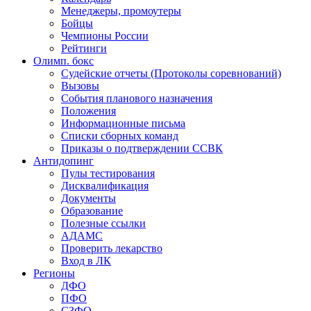
Менеджеры, промоутеры
Бойцы
Чемпионы России
Рейтинги
Олимп. бокс
Судейские отчеты (Протоколы соревнований)
Вызовы
События планового назначения
Положения
Информационные письма
Списки сборных команд
Приказы о подтверждении ССВК
Антидопинг
Пулы тестирования
Дисквалификация
Документы
Образование
Полезные ссылки
АДАМС
Проверить лекарство
Вход в ЛК
Регионы
ДФО
ПФО
СЗФО