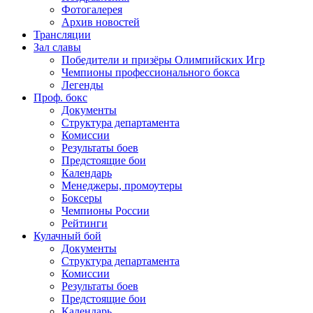
Фотогалерея
Архив новостей
Трансляции
Зал славы
Победители и призёры Олимпийских Игр
Чемпионы профессионального бокса
Легенды
Проф. бокс
Документы
Структура департамента
Комиссии
Результаты боев
Предстоящие бои
Календарь
Менеджеры, промоутеры
Боксеры
Чемпионы России
Рейтинги
Кулачный бой
Документы
Структура департамента
Комиссии
Результаты боев
Предстоящие бои
Календарь