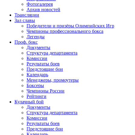
Фотогалерея
Архив новостей
Трансляции
Зал славы
Победители и призёры Олимпийских Игр
Чемпионы профессионального бокса
Легенды
Проф. бокс
Документы
Структура департамента
Комиссии
Результаты боев
Предстоящие бои
Календарь
Менеджеры, промоутеры
Боксеры
Чемпионы России
Рейтинги
Кулачный бой
Документы
Структура департамента
Комиссии
Результаты боев
Предстоящие бои
Календарь