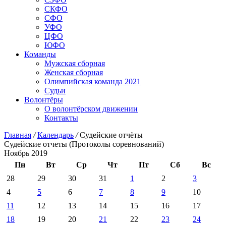
СКФО
СФО
УФО
ЦФО
ЮФО
Команды
Мужская сборная
Женская сборная
Олимпийская команда 2021
Судьи
Волонтёры
О волонтёрском движении
Контакты
Главная
/
Календарь
/
Судейские отчёты
Судейские отчеты (Протоколы соревнований)
Ноябрь 2019
Пн
Вт
Ср
Чт
Пт
Сб
Вс
28
29
30
31
1
2
3
4
5
6
7
8
9
10
11
12
13
14
15
16
17
18
19
20
21
22
23
24