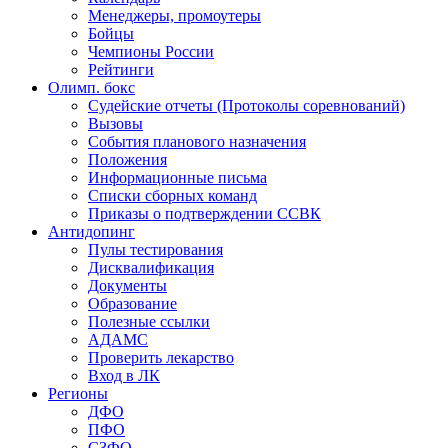
Менеджеры, промоутеры
Бойцы
Чемпионы России
Рейтинги
Олимп. бокс
Судейские отчеты (Протоколы соревнований)
Вызовы
События планового назначения
Положения
Информационные письма
Списки сборных команд
Приказы о подтверждении ССВК
Антидопинг
Пулы тестирования
Дисквалификация
Документы
Образование
Полезные ссылки
АДАМС
Проверить лекарство
Вход в ЛК
Регионы
ДФО
ПФО
СЗФО