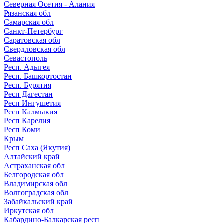
Северная Осетия - Алания
Рязанская обл
Самарская обл
Санкт-Петербург
Саратовская обл
Свердловская обл
Севастополь
Респ. Адыгея
Респ. Башкортостан
Респ. Бурятия
Респ Дагестан
Респ Ингушетия
Респ Калмыкия
Респ Карелия
Респ Коми
Крым
Респ Саха (Якутия)
Алтайский край
Астраханская обл
Белгородская обл
Владимирская обл
Волгоградская обл
Забайкальский край
Иркутская обл
Кабардино-Балкарская респ