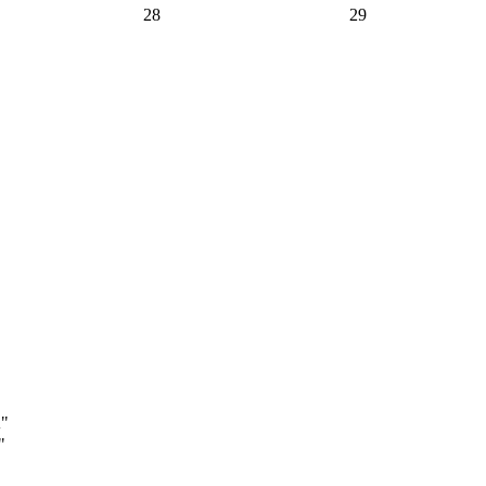
28
29
А"
"