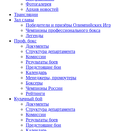
Фотогалерея
Архив новостей
Трансляции
Зал славы
Победители и призёры Олимпийских Игр
Чемпионы профессионального бокса
Легенды
Проф. бокс
Документы
Структура департамента
Комиссии
Результаты боев
Предстоящие бои
Календарь
Менеджеры, промоутеры
Боксеры
Чемпионы России
Рейтинги
Кулачный бой
Документы
Структура департамента
Комиссии
Результаты боев
Предстоящие бои
Календарь