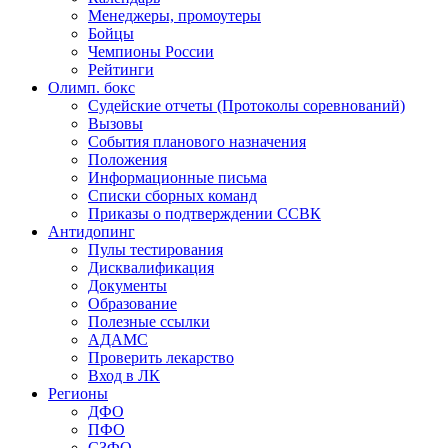
Менеджеры, промоутеры
Бойцы
Чемпионы России
Рейтинги
Олимп. бокс
Судейские отчеты (Протоколы соревнований)
Вызовы
События планового назначения
Положения
Информационные письма
Списки сборных команд
Приказы о подтверждении ССВК
Антидопинг
Пулы тестирования
Дисквалификация
Документы
Образование
Полезные ссылки
АДАМС
Проверить лекарство
Вход в ЛК
Регионы
ДФО
ПФО
СЗФО