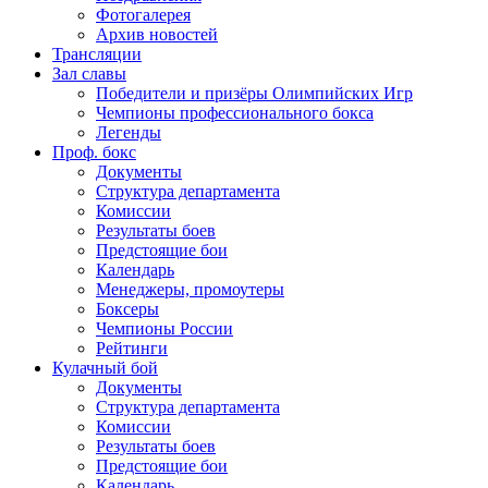
Фотогалерея
Архив новостей
Трансляции
Зал славы
Победители и призёры Олимпийских Игр
Чемпионы профессионального бокса
Легенды
Проф. бокс
Документы
Структура департамента
Комиссии
Результаты боев
Предстоящие бои
Календарь
Менеджеры, промоутеры
Боксеры
Чемпионы России
Рейтинги
Кулачный бой
Документы
Структура департамента
Комиссии
Результаты боев
Предстоящие бои
Календарь