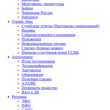
Менеджеры, промоутеры
Бойцы
Чемпионы России
Рейтинги
Олимп. бокс
Судейские отчеты (Протоколы соревнований)
Вызовы
События планового назначения
Положения
Информационные письма
Списки сборных команд
Приказы о подтверждении ССВК
Антидопинг
Пулы тестирования
Дисквалификация
Документы
Образование
Полезные ссылки
АДАМС
Проверить лекарство
Вход в ЛК
Регионы
ДФО
ПФО
СЗФО