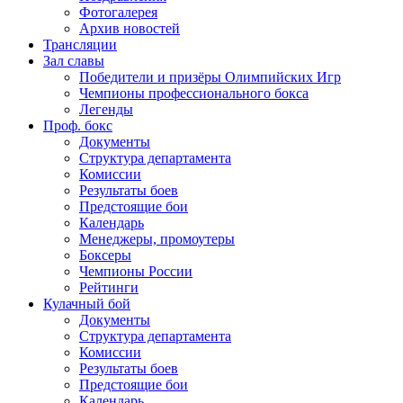
Фотогалерея
Архив новостей
Трансляции
Зал славы
Победители и призёры Олимпийских Игр
Чемпионы профессионального бокса
Легенды
Проф. бокс
Документы
Структура департамента
Комиссии
Результаты боев
Предстоящие бои
Календарь
Менеджеры, промоутеры
Боксеры
Чемпионы России
Рейтинги
Кулачный бой
Документы
Структура департамента
Комиссии
Результаты боев
Предстоящие бои
Календарь