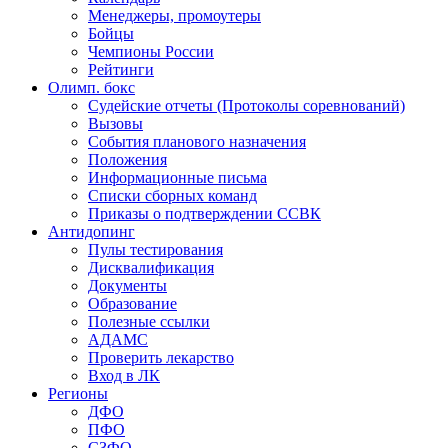
Менеджеры, промоутеры
Бойцы
Чемпионы России
Рейтинги
Олимп. бокс
Судейские отчеты (Протоколы соревнований)
Вызовы
События планового назначения
Положения
Информационные письма
Списки сборных команд
Приказы о подтверждении ССВК
Антидопинг
Пулы тестирования
Дисквалификация
Документы
Образование
Полезные ссылки
АДАМС
Проверить лекарство
Вход в ЛК
Регионы
ДФО
ПФО
СЗФО