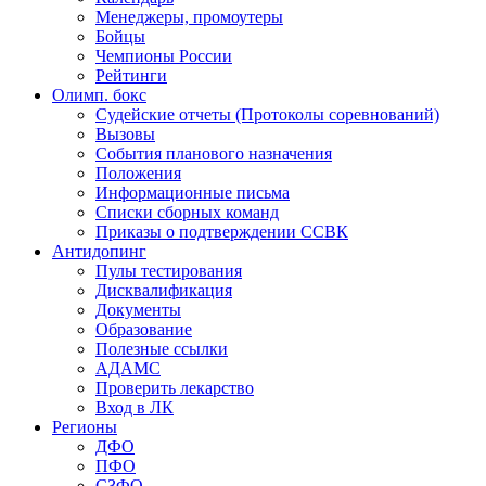
Менеджеры, промоутеры
Бойцы
Чемпионы России
Рейтинги
Олимп. бокс
Судейские отчеты (Протоколы соревнований)
Вызовы
События планового назначения
Положения
Информационные письма
Списки сборных команд
Приказы о подтверждении ССВК
Антидопинг
Пулы тестирования
Дисквалификация
Документы
Образование
Полезные ссылки
АДАМС
Проверить лекарство
Вход в ЛК
Регионы
ДФО
ПФО
СЗФО