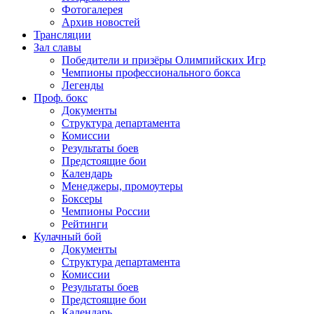
Фотогалерея
Архив новостей
Трансляции
Зал славы
Победители и призёры Олимпийских Игр
Чемпионы профессионального бокса
Легенды
Проф. бокс
Документы
Структура департамента
Комиссии
Результаты боев
Предстоящие бои
Календарь
Менеджеры, промоутеры
Боксеры
Чемпионы России
Рейтинги
Кулачный бой
Документы
Структура департамента
Комиссии
Результаты боев
Предстоящие бои
Календарь