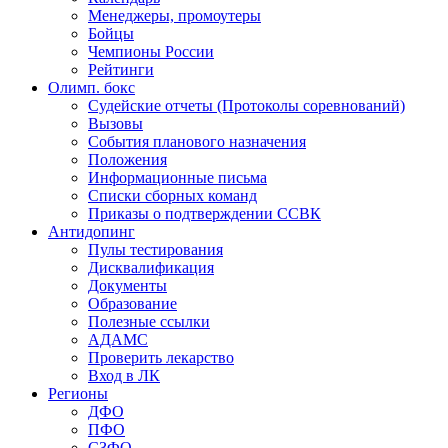
Менеджеры, промоутеры
Бойцы
Чемпионы России
Рейтинги
Олимп. бокс
Судейские отчеты (Протоколы соревнований)
Вызовы
События планового назначения
Положения
Информационные письма
Списки сборных команд
Приказы о подтверждении ССВК
Антидопинг
Пулы тестирования
Дисквалификация
Документы
Образование
Полезные ссылки
АДАМС
Проверить лекарство
Вход в ЛК
Регионы
ДФО
ПФО
СЗФО