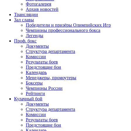
Фотогалерея
Архив новостей
Трансляции
Зал славы
Победители и призёры Олимпийских Игр
Чемпионы профессионального бокса
Легенды
Проф. бокс
Документы
Структура департамента
Комиссии
Результаты боев
Предстоящие бои
Календарь
Менеджеры, промоутеры
Боксеры
Чемпионы России
Рейтинги
Кулачный бой
Документы
Структура департамента
Комиссии
Результаты боев
Предстоящие бои
Календарь