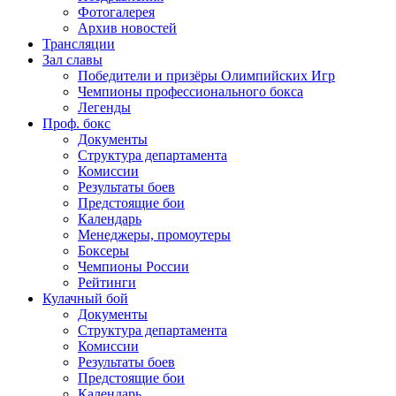
Фотогалерея
Архив новостей
Трансляции
Зал славы
Победители и призёры Олимпийских Игр
Чемпионы профессионального бокса
Легенды
Проф. бокс
Документы
Структура департамента
Комиссии
Результаты боев
Предстоящие бои
Календарь
Менеджеры, промоутеры
Боксеры
Чемпионы России
Рейтинги
Кулачный бой
Документы
Структура департамента
Комиссии
Результаты боев
Предстоящие бои
Календарь