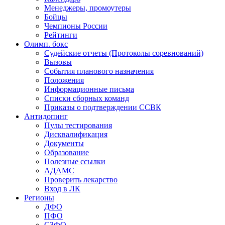
Менеджеры, промоутеры
Бойцы
Чемпионы России
Рейтинги
Олимп. бокс
Судейские отчеты (Протоколы соревнований)
Вызовы
События планового назначения
Положения
Информационные письма
Списки сборных команд
Приказы о подтверждении ССВК
Антидопинг
Пулы тестирования
Дисквалификация
Документы
Образование
Полезные ссылки
АДАМС
Проверить лекарство
Вход в ЛК
Регионы
ДФО
ПФО
СЗФО