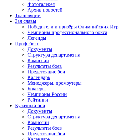
Фотогалерея
Архив новостей
Трансляции
Зал славы
Победители и призёры Олимпийских Игр
Чемпионы профессионального бокса
Легенды
Проф. бокс
Документы
Структура департамента
Комиссии
Результаты боев
Предстоящие бои
Календарь
Менеджеры, промоутеры
Боксеры
Чемпионы России
Рейтинги
Кулачный бой
Документы
Структура департамента
Комиссии
Результаты боев
Предстоящие бои
Календарь