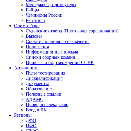
Менеджеры, промоутеры
Бойцы
Чемпионы России
Рейтинги
Олимп. бокс
Судейские отчеты (Протоколы соревнований)
Вызовы
События планового назначения
Положения
Информационные письма
Списки сборных команд
Приказы о подтверждении ССВК
Антидопинг
Пулы тестирования
Дисквалификация
Документы
Образование
Полезные ссылки
АДАМС
Проверить лекарство
Вход в ЛК
Регионы
ДФО
ПФО
СЗФО