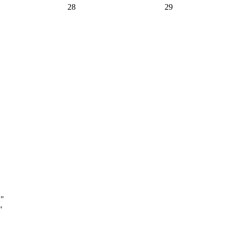
28
29
А"
"