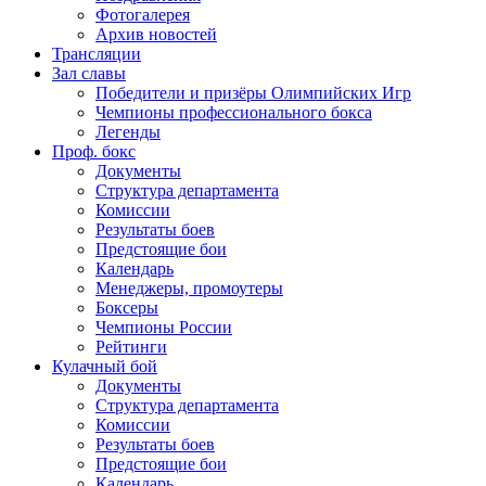
Фотогалерея
Архив новостей
Трансляции
Зал славы
Победители и призёры Олимпийских Игр
Чемпионы профессионального бокса
Легенды
Проф. бокс
Документы
Структура департамента
Комиссии
Результаты боев
Предстоящие бои
Календарь
Менеджеры, промоутеры
Боксеры
Чемпионы России
Рейтинги
Кулачный бой
Документы
Структура департамента
Комиссии
Результаты боев
Предстоящие бои
Календарь