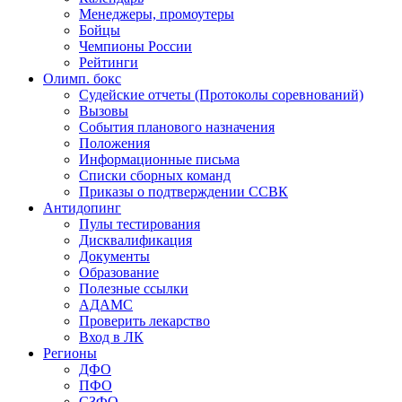
Менеджеры, промоутеры
Бойцы
Чемпионы России
Рейтинги
Олимп. бокс
Судейские отчеты (Протоколы соревнований)
Вызовы
События планового назначения
Положения
Информационные письма
Списки сборных команд
Приказы о подтверждении ССВК
Антидопинг
Пулы тестирования
Дисквалификация
Документы
Образование
Полезные ссылки
АДАМС
Проверить лекарство
Вход в ЛК
Регионы
ДФО
ПФО
СЗФО