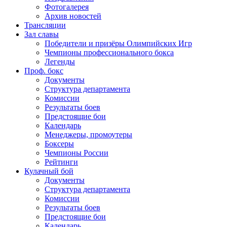
Фотогалерея
Архив новостей
Трансляции
Зал славы
Победители и призёры Олимпийских Игр
Чемпионы профессионального бокса
Легенды
Проф. бокс
Документы
Структура департамента
Комиссии
Результаты боев
Предстоящие бои
Календарь
Менеджеры, промоутеры
Боксеры
Чемпионы России
Рейтинги
Кулачный бой
Документы
Структура департамента
Комиссии
Результаты боев
Предстоящие бои
Календарь