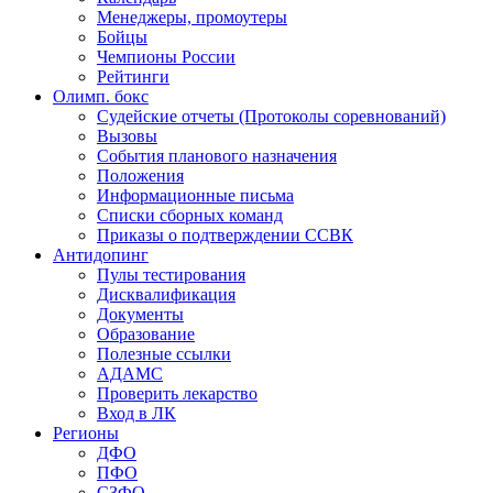
Менеджеры, промоутеры
Бойцы
Чемпионы России
Рейтинги
Олимп. бокс
Судейские отчеты (Протоколы соревнований)
Вызовы
События планового назначения
Положения
Информационные письма
Списки сборных команд
Приказы о подтверждении ССВК
Антидопинг
Пулы тестирования
Дисквалификация
Документы
Образование
Полезные ссылки
АДАМС
Проверить лекарство
Вход в ЛК
Регионы
ДФО
ПФО
СЗФО