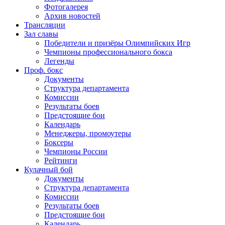
Фотогалерея
Архив новостей
Трансляции
Зал славы
Победители и призёры Олимпийских Игр
Чемпионы профессионального бокса
Легенды
Проф. бокс
Документы
Структура департамента
Комиссии
Результаты боев
Предстоящие бои
Календарь
Менеджеры, промоутеры
Боксеры
Чемпионы России
Рейтинги
Кулачный бой
Документы
Структура департамента
Комиссии
Результаты боев
Предстоящие бои
Календарь