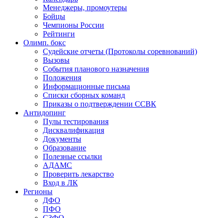
Менеджеры, промоутеры
Бойцы
Чемпионы России
Рейтинги
Олимп. бокс
Судейские отчеты (Протоколы соревнований)
Вызовы
События планового назначения
Положения
Информационные письма
Списки сборных команд
Приказы о подтверждении ССВК
Антидопинг
Пулы тестирования
Дисквалификация
Документы
Образование
Полезные ссылки
АДАМС
Проверить лекарство
Вход в ЛК
Регионы
ДФО
ПФО
СЗФО