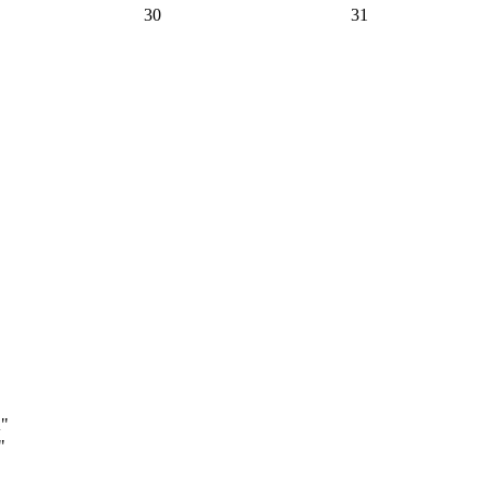
30
31
А"
"