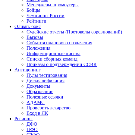
Менеджеры, промоутеры
Бойцы
Чемпионы России
Рейтинги
Олимп. бокс
Судейские отчеты (Протоколы соревнований)
Вызовы
События планового назначения
Положения
Информационные письма
Списки сборных команд
Приказы о подтверждении ССВК
Антидопинг
Пулы тестирования
Дисквалификация
Документы
Образование
Полезные ссылки
АДАМС
Проверить лекарство
Вход в ЛК
Регионы
ДФО
ПФО
СЗФО