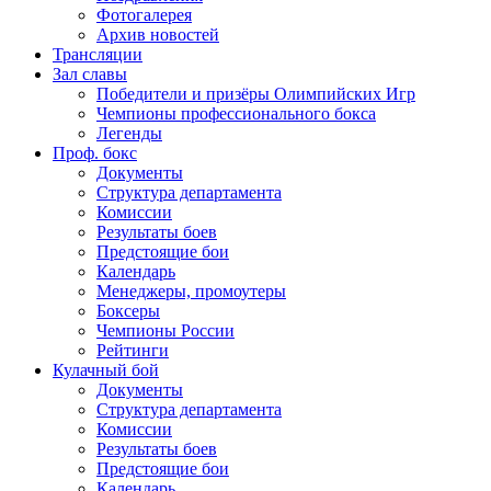
Фотогалерея
Архив новостей
Трансляции
Зал славы
Победители и призёры Олимпийских Игр
Чемпионы профессионального бокса
Легенды
Проф. бокс
Документы
Структура департамента
Комиссии
Результаты боев
Предстоящие бои
Календарь
Менеджеры, промоутеры
Боксеры
Чемпионы России
Рейтинги
Кулачный бой
Документы
Структура департамента
Комиссии
Результаты боев
Предстоящие бои
Календарь