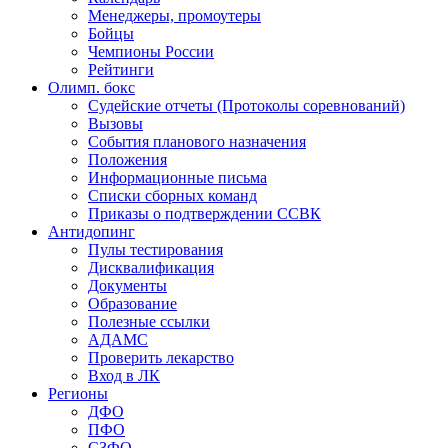
Менеджеры, промоутеры
Бойцы
Чемпионы России
Рейтинги
Олимп. бокс
Судейские отчеты (Протоколы соревнований)
Вызовы
События планового назначения
Положения
Информационные письма
Списки сборных команд
Приказы о подтверждении ССВК
Антидопинг
Пулы тестирования
Дисквалификация
Документы
Образование
Полезные ссылки
АДАМС
Проверить лекарство
Вход в ЛК
Регионы
ДФО
ПФО
СЗФО