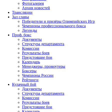
Фотогалерея
Архив новостей
Трансляции
Зал славы
Победители и призёры Олимпийских Игр
Чемпионы профессионального бокса
Легенды
Проф. бокс
Документы
Структура департамента
Комиссии
Результаты боев
Предстоящие бои
Календарь
Менеджеры, промоутеры
Боксеры
Чемпионы России
Рейтинги
Кулачный бой
Документы
Структура департамента
Комиссии
Результаты боев
Предстоящие бои
Календарь