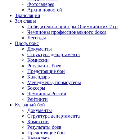
Фотогалерея
Архив новостей
Трансляции
Зал славы
Победители и призёры Олимпийских Игр
Чемпионы профессионального бокса
Легенды
Проф. бокс
Документы
Структура департамента
Комиссии
Результаты боев
Предстоящие бои
Календарь
Менеджеры, промоутеры
Боксеры
Чемпионы России
Рейтинги
Кулачный бой
Документы
Структура департамента
Комиссии
Результаты боев
Предстоящие бои
Календарь