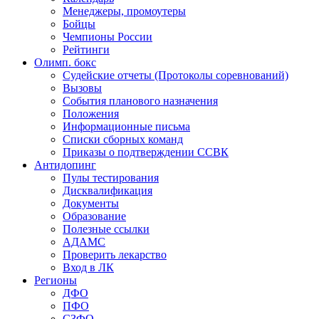
Менеджеры, промоутеры
Бойцы
Чемпионы России
Рейтинги
Олимп. бокс
Судейские отчеты (Протоколы соревнований)
Вызовы
События планового назначения
Положения
Информационные письма
Списки сборных команд
Приказы о подтверждении ССВК
Антидопинг
Пулы тестирования
Дисквалификация
Документы
Образование
Полезные ссылки
АДАМС
Проверить лекарство
Вход в ЛК
Регионы
ДФО
ПФО
СЗФО