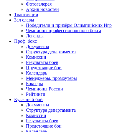
Фотогалерея
Архив новостей
Трансляции
Зал славы
Победители и призёры Олимпийских Игр
Чемпионы профессионального бокса
Легенды
Проф. бокс
Документы
Структура департамента
Комиссии
Результаты боев
Предстоящие бои
Календарь
Менеджеры, промоутеры
Боксеры
Чемпионы России
Рейтинги
Кулачный бой
Документы
Структура департамента
Комиссии
Результаты боев
Предстоящие бои
Календарь