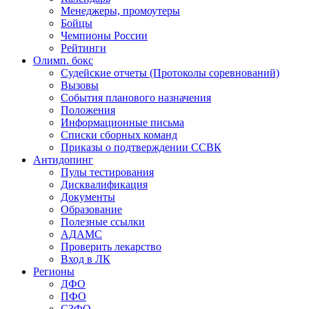
Менеджеры, промоутеры
Бойцы
Чемпионы России
Рейтинги
Олимп. бокс
Судейские отчеты (Протоколы соревнований)
Вызовы
События планового назначения
Положения
Информационные письма
Списки сборных команд
Приказы о подтверждении ССВК
Антидопинг
Пулы тестирования
Дисквалификация
Документы
Образование
Полезные ссылки
АДАМС
Проверить лекарство
Вход в ЛК
Регионы
ДФО
ПФО
СЗФО