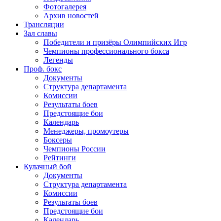
Фотогалерея
Архив новостей
Трансляции
Зал славы
Победители и призёры Олимпийских Игр
Чемпионы профессионального бокса
Легенды
Проф. бокс
Документы
Структура департамента
Комиссии
Результаты боев
Предстоящие бои
Календарь
Менеджеры, промоутеры
Боксеры
Чемпионы России
Рейтинги
Кулачный бой
Документы
Структура департамента
Комиссии
Результаты боев
Предстоящие бои
Календарь