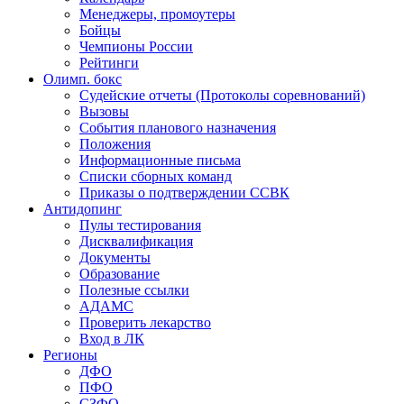
Менеджеры, промоутеры
Бойцы
Чемпионы России
Рейтинги
Олимп. бокс
Судейские отчеты (Протоколы соревнований)
Вызовы
События планового назначения
Положения
Информационные письма
Списки сборных команд
Приказы о подтверждении ССВК
Антидопинг
Пулы тестирования
Дисквалификация
Документы
Образование
Полезные ссылки
АДАМС
Проверить лекарство
Вход в ЛК
Регионы
ДФО
ПФО
СЗФО