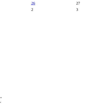
26
27
2
3
А"
"