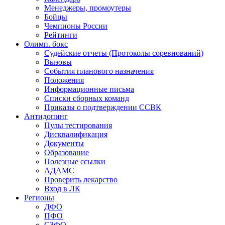
Менеджеры, промоутеры
Бойцы
Чемпионы России
Рейтинги
Олимп. бокс
Судейские отчеты (Протоколы соревнований)
Вызовы
События планового назначения
Положения
Информационные письма
Списки сборных команд
Приказы о подтверждении ССВК
Антидопинг
Пулы тестирования
Дисквалификация
Документы
Образование
Полезные ссылки
АДАМС
Проверить лекарство
Вход в ЛК
Регионы
ДФО
ПФО
СЗФО