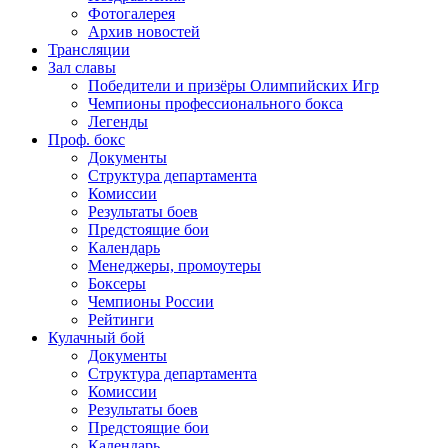
Фотогалерея
Архив новостей
Трансляции
Зал славы
Победители и призёры Олимпийских Игр
Чемпионы профессионального бокса
Легенды
Проф. бокс
Документы
Структура департамента
Комиссии
Результаты боев
Предстоящие бои
Календарь
Менеджеры, промоутеры
Боксеры
Чемпионы России
Рейтинги
Кулачный бой
Документы
Структура департамента
Комиссии
Результаты боев
Предстоящие бои
Календарь