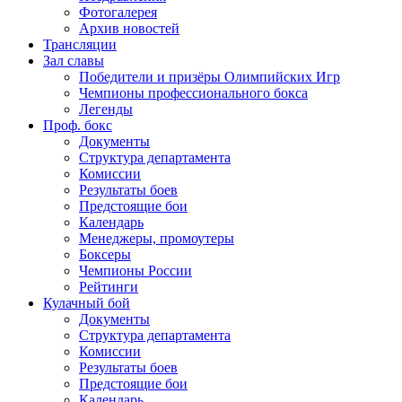
Фотогалерея
Архив новостей
Трансляции
Зал славы
Победители и призёры Олимпийских Игр
Чемпионы профессионального бокса
Легенды
Проф. бокс
Документы
Структура департамента
Комиссии
Результаты боев
Предстоящие бои
Календарь
Менеджеры, промоутеры
Боксеры
Чемпионы России
Рейтинги
Кулачный бой
Документы
Структура департамента
Комиссии
Результаты боев
Предстоящие бои
Календарь