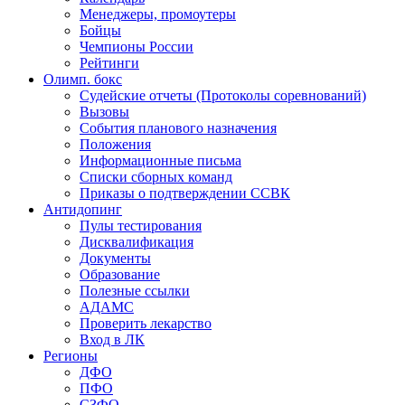
Менеджеры, промоутеры
Бойцы
Чемпионы России
Рейтинги
Олимп. бокс
Судейские отчеты (Протоколы соревнований)
Вызовы
События планового назначения
Положения
Информационные письма
Списки сборных команд
Приказы о подтверждении ССВК
Антидопинг
Пулы тестирования
Дисквалификация
Документы
Образование
Полезные ссылки
АДАМС
Проверить лекарство
Вход в ЛК
Регионы
ДФО
ПФО
СЗФО