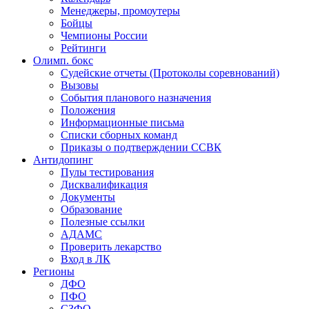
Менеджеры, промоутеры
Бойцы
Чемпионы России
Рейтинги
Олимп. бокс
Судейские отчеты (Протоколы соревнований)
Вызовы
События планового назначения
Положения
Информационные письма
Списки сборных команд
Приказы о подтверждении ССВК
Антидопинг
Пулы тестирования
Дисквалификация
Документы
Образование
Полезные ссылки
АДАМС
Проверить лекарство
Вход в ЛК
Регионы
ДФО
ПФО
СЗФО