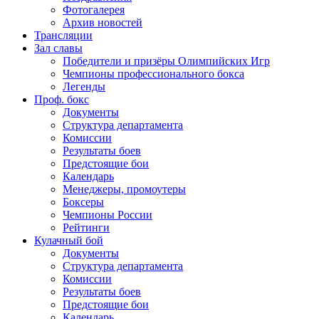
Фотогалерея
Архив новостей
Трансляции
Зал славы
Победители и призёры Олимпийских Игр
Чемпионы профессионального бокса
Легенды
Проф. бокс
Документы
Структура департамента
Комиссии
Результаты боев
Предстоящие бои
Календарь
Менеджеры, промоутеры
Боксеры
Чемпионы России
Рейтинги
Кулачный бой
Документы
Структура департамента
Комиссии
Результаты боев
Предстоящие бои
Календарь