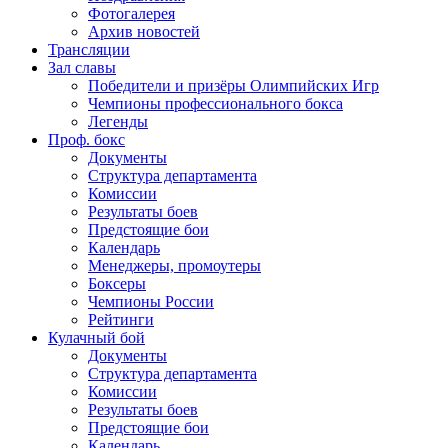
Фотогалерея
Архив новостей
Трансляции
Зал славы
Победители и призёры Олимпийских Игр
Чемпионы профессионального бокса
Легенды
Проф. бокс
Документы
Структура департамента
Комиссии
Результаты боев
Предстоящие бои
Календарь
Менеджеры, промоутеры
Боксеры
Чемпионы России
Рейтинги
Кулачный бой
Документы
Структура департамента
Комиссии
Результаты боев
Предстоящие бои
Календарь