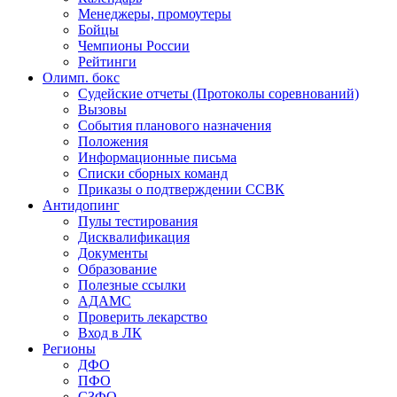
Менеджеры, промоутеры
Бойцы
Чемпионы России
Рейтинги
Олимп. бокс
Судейские отчеты (Протоколы соревнований)
Вызовы
События планового назначения
Положения
Информационные письма
Списки сборных команд
Приказы о подтверждении ССВК
Антидопинг
Пулы тестирования
Дисквалификация
Документы
Образование
Полезные ссылки
АДАМС
Проверить лекарство
Вход в ЛК
Регионы
ДФО
ПФО
СЗФО