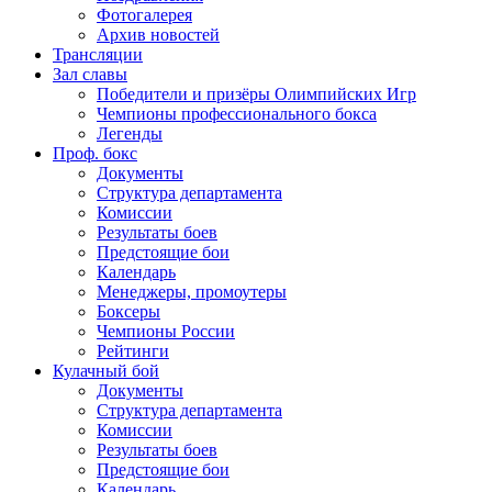
Фотогалерея
Архив новостей
Трансляции
Зал славы
Победители и призёры Олимпийских Игр
Чемпионы профессионального бокса
Легенды
Проф. бокс
Документы
Структура департамента
Комиссии
Результаты боев
Предстоящие бои
Календарь
Менеджеры, промоутеры
Боксеры
Чемпионы России
Рейтинги
Кулачный бой
Документы
Структура департамента
Комиссии
Результаты боев
Предстоящие бои
Календарь