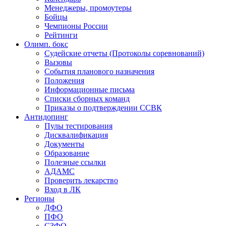
Менеджеры, промоутеры
Бойцы
Чемпионы России
Рейтинги
Олимп. бокс
Судейские отчеты (Протоколы соревнований)
Вызовы
События планового назначения
Положения
Информационные письма
Списки сборных команд
Приказы о подтверждении ССВК
Антидопинг
Пулы тестирования
Дисквалификация
Документы
Образование
Полезные ссылки
АДАМС
Проверить лекарство
Вход в ЛК
Регионы
ДФО
ПФО
СЗФО