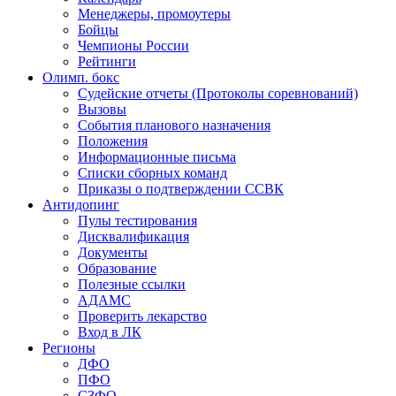
Менеджеры, промоутеры
Бойцы
Чемпионы России
Рейтинги
Олимп. бокс
Судейские отчеты (Протоколы соревнований)
Вызовы
События планового назначения
Положения
Информационные письма
Списки сборных команд
Приказы о подтверждении ССВК
Антидопинг
Пулы тестирования
Дисквалификация
Документы
Образование
Полезные ссылки
АДАМС
Проверить лекарство
Вход в ЛК
Регионы
ДФО
ПФО
СЗФО