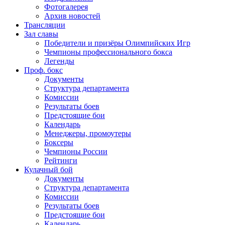
Фотогалерея
Архив новостей
Трансляции
Зал славы
Победители и призёры Олимпийских Игр
Чемпионы профессионального бокса
Легенды
Проф. бокс
Документы
Структура департамента
Комиссии
Результаты боев
Предстоящие бои
Календарь
Менеджеры, промоутеры
Боксеры
Чемпионы России
Рейтинги
Кулачный бой
Документы
Структура департамента
Комиссии
Результаты боев
Предстоящие бои
Календарь