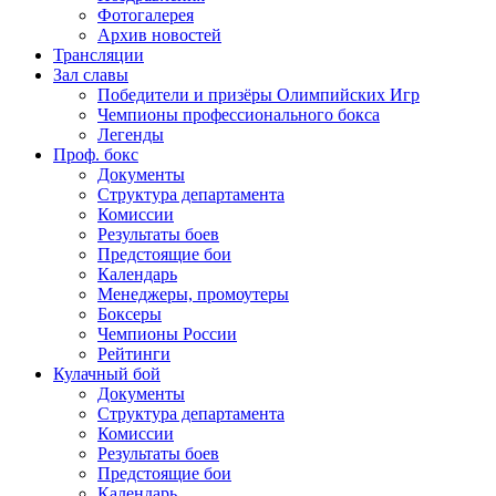
Фотогалерея
Архив новостей
Трансляции
Зал славы
Победители и призёры Олимпийских Игр
Чемпионы профессионального бокса
Легенды
Проф. бокс
Документы
Структура департамента
Комиссии
Результаты боев
Предстоящие бои
Календарь
Менеджеры, промоутеры
Боксеры
Чемпионы России
Рейтинги
Кулачный бой
Документы
Структура департамента
Комиссии
Результаты боев
Предстоящие бои
Календарь