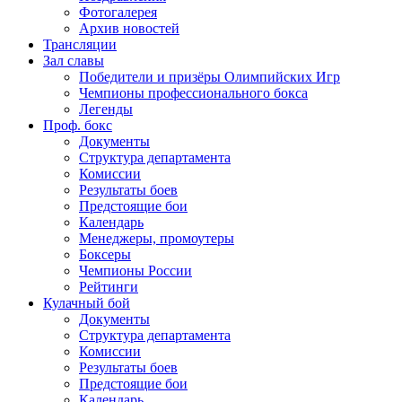
Фотогалерея
Архив новостей
Трансляции
Зал славы
Победители и призёры Олимпийских Игр
Чемпионы профессионального бокса
Легенды
Проф. бокс
Документы
Структура департамента
Комиссии
Результаты боев
Предстоящие бои
Календарь
Менеджеры, промоутеры
Боксеры
Чемпионы России
Рейтинги
Кулачный бой
Документы
Структура департамента
Комиссии
Результаты боев
Предстоящие бои
Календарь