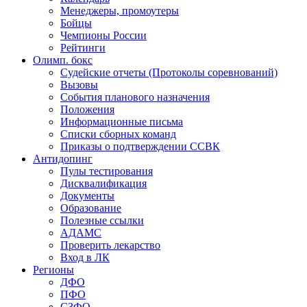
Менеджеры, промоутеры
Бойцы
Чемпионы России
Рейтинги
Олимп. бокс
Судейские отчеты (Протоколы соревнований)
Вызовы
События планового назначения
Положения
Информационные письма
Списки сборных команд
Приказы о подтверждении ССВК
Антидопинг
Пулы тестирования
Дисквалификация
Документы
Образование
Полезные ссылки
АДАМС
Проверить лекарство
Вход в ЛК
Регионы
ДФО
ПФО
СЗФО