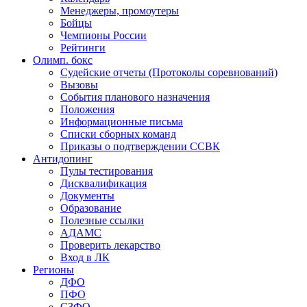
Менеджеры, промоутеры
Бойцы
Чемпионы России
Рейтинги
Олимп. бокс
Судейские отчеты (Протоколы соревнований)
Вызовы
События планового назначения
Положения
Информационные письма
Списки сборных команд
Приказы о подтверждении ССВК
Антидопинг
Пулы тестирования
Дисквалификация
Документы
Образование
Полезные ссылки
АДАМС
Проверить лекарство
Вход в ЛК
Регионы
ДФО
ПФО
СЗФО