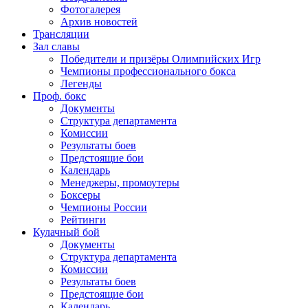
Фотогалерея
Архив новостей
Трансляции
Зал славы
Победители и призёры Олимпийских Игр
Чемпионы профессионального бокса
Легенды
Проф. бокс
Документы
Структура департамента
Комиссии
Результаты боев
Предстоящие бои
Календарь
Менеджеры, промоутеры
Боксеры
Чемпионы России
Рейтинги
Кулачный бой
Документы
Структура департамента
Комиссии
Результаты боев
Предстоящие бои
Календарь