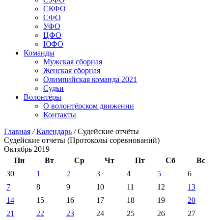
СКФО
СФО
УФО
ЦФО
ЮФО
Команды
Мужская сборная
Женская сборная
Олимпийская команда 2021
Судьи
Волонтёры
О волонтёрском движении
Контакты
Главная
/
Календарь
/
Судейские отчёты
Судейские отчеты (Протоколы соревнований)
Октябрь 2019
Пн
Вт
Ср
Чт
Пт
Сб
Вс
30
1
2
3
4
5
6
7
8
9
10
11
12
13
14
15
16
17
18
19
20
21
22
23
24
25
26
27