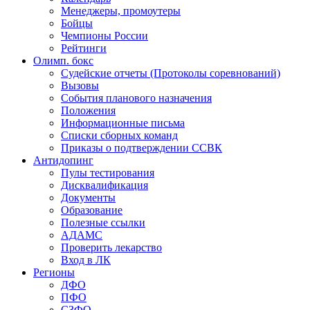
Менеджеры, промоутеры
Бойцы
Чемпионы России
Рейтинги
Олимп. бокс
Судейские отчеты (Протоколы соревнований)
Вызовы
События планового назначения
Положения
Информационные письма
Списки сборных команд
Приказы о подтверждении ССВК
Антидопинг
Пулы тестирования
Дисквалификация
Документы
Образование
Полезные ссылки
АДАМС
Проверить лекарство
Вход в ЛК
Регионы
ДФО
ПФО
СЗФО