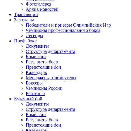
Фотогалерея
Архив новостей
Трансляции
Зал славы
Победители и призёры Олимпийских Игр
Чемпионы профессионального бокса
Легенды
Проф. бокс
Документы
Структура департамента
Комиссии
Результаты боев
Предстоящие бои
Календарь
Менеджеры, промоутеры
Боксеры
Чемпионы России
Рейтинги
Кулачный бой
Документы
Структура департамента
Комиссии
Результаты боев
Предстоящие бои
Календарь