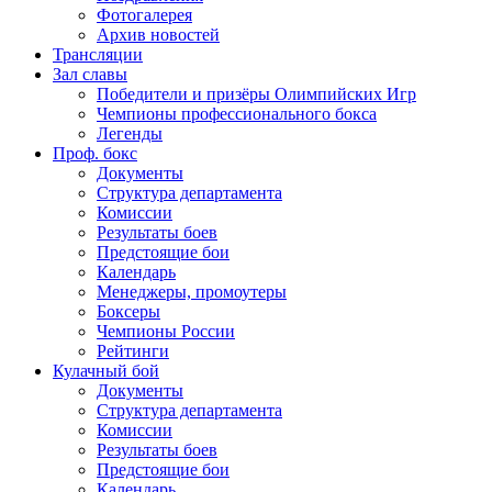
Фотогалерея
Архив новостей
Трансляции
Зал славы
Победители и призёры Олимпийских Игр
Чемпионы профессионального бокса
Легенды
Проф. бокс
Документы
Структура департамента
Комиссии
Результаты боев
Предстоящие бои
Календарь
Менеджеры, промоутеры
Боксеры
Чемпионы России
Рейтинги
Кулачный бой
Документы
Структура департамента
Комиссии
Результаты боев
Предстоящие бои
Календарь