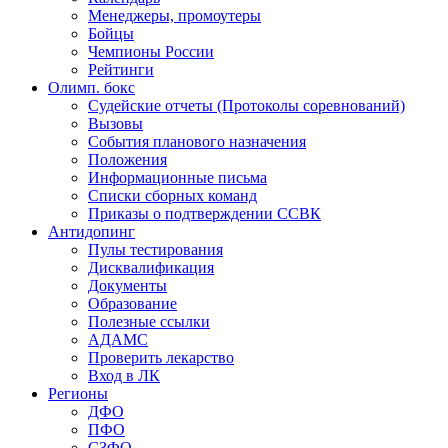
Менеджеры, промоутеры
Бойцы
Чемпионы России
Рейтинги
Олимп. бокс
Судейские отчеты (Протоколы соревнований)
Вызовы
События планового назначения
Положения
Информационные письма
Списки сборных команд
Приказы о подтверждении ССВК
Антидопинг
Пулы тестирования
Дисквалификация
Документы
Образование
Полезные ссылки
АДАМС
Проверить лекарство
Вход в ЛК
Регионы
ДФО
ПФО
СЗФО