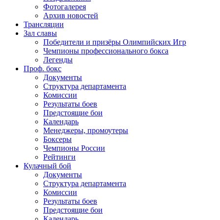
Фотогалерея
Архив новостей
Трансляции
Зал славы
Победители и призёры Олимпийских Игр
Чемпионы профессионального бокса
Легенды
Проф. бокс
Документы
Структура департамента
Комиссии
Результаты боев
Предстоящие бои
Календарь
Менеджеры, промоутеры
Боксеры
Чемпионы России
Рейтинги
Кулачный бой
Документы
Структура департамента
Комиссии
Результаты боев
Предстоящие бои
Календарь