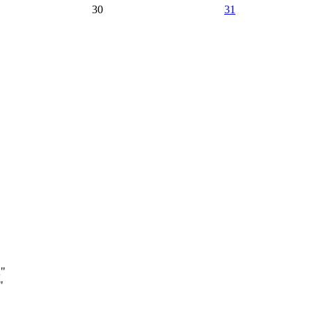
30
31
А"
"