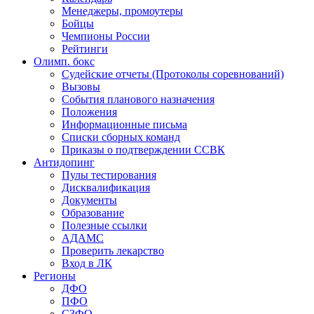
Менеджеры, промоутеры
Бойцы
Чемпионы России
Рейтинги
Олимп. бокс
Судейские отчеты (Протоколы соревнований)
Вызовы
События планового назначения
Положения
Информационные письма
Списки сборных команд
Приказы о подтверждении ССВК
Антидопинг
Пулы тестирования
Дисквалификация
Документы
Образование
Полезные ссылки
АДАМС
Проверить лекарство
Вход в ЛК
Регионы
ДФО
ПФО
СЗФО