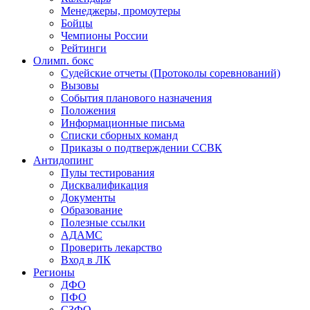
Менеджеры, промоутеры
Бойцы
Чемпионы России
Рейтинги
Олимп. бокс
Судейские отчеты (Протоколы соревнований)
Вызовы
События планового назначения
Положения
Информационные письма
Списки сборных команд
Приказы о подтверждении ССВК
Антидопинг
Пулы тестирования
Дисквалификация
Документы
Образование
Полезные ссылки
АДАМС
Проверить лекарство
Вход в ЛК
Регионы
ДФО
ПФО
СЗФО