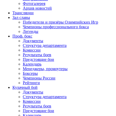
Фотогалерея
Архив новостей
Трансляции
Зал славы
Победители и призёры Олимпийских Игр
Чемпионы профессионального бокса
Легенды
Проф. бокс
Документы
Структура департамента
Комиссии
Результаты боев
Предстоящие бои
Календарь
Менеджеры, промоутеры
Боксеры
Чемпионы России
Рейтинги
Кулачный бой
Документы
Структура департамента
Комиссии
Результаты боев
Предстоящие бои
Календарь