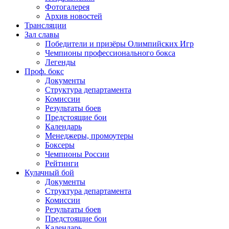
Фотогалерея
Архив новостей
Трансляции
Зал славы
Победители и призёры Олимпийских Игр
Чемпионы профессионального бокса
Легенды
Проф. бокс
Документы
Структура департамента
Комиссии
Результаты боев
Предстоящие бои
Календарь
Менеджеры, промоутеры
Боксеры
Чемпионы России
Рейтинги
Кулачный бой
Документы
Структура департамента
Комиссии
Результаты боев
Предстоящие бои
Календарь