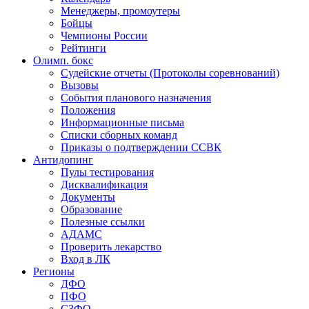
Менеджеры, промоутеры
Бойцы
Чемпионы России
Рейтинги
Олимп. бокс
Судейские отчеты (Протоколы соревнований)
Вызовы
События планового назначения
Положения
Информационные письма
Списки сборных команд
Приказы о подтверждении ССВК
Антидопинг
Пулы тестирования
Дисквалификация
Документы
Образование
Полезные ссылки
АДАМС
Проверить лекарство
Вход в ЛК
Регионы
ДФО
ПФО
СЗФО