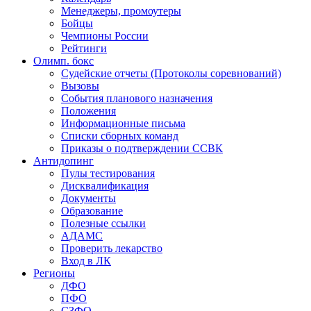
Менеджеры, промоутеры
Бойцы
Чемпионы России
Рейтинги
Олимп. бокс
Судейские отчеты (Протоколы соревнований)
Вызовы
События планового назначения
Положения
Информационные письма
Списки сборных команд
Приказы о подтверждении ССВК
Антидопинг
Пулы тестирования
Дисквалификация
Документы
Образование
Полезные ссылки
АДАМС
Проверить лекарство
Вход в ЛК
Регионы
ДФО
ПФО
СЗФО