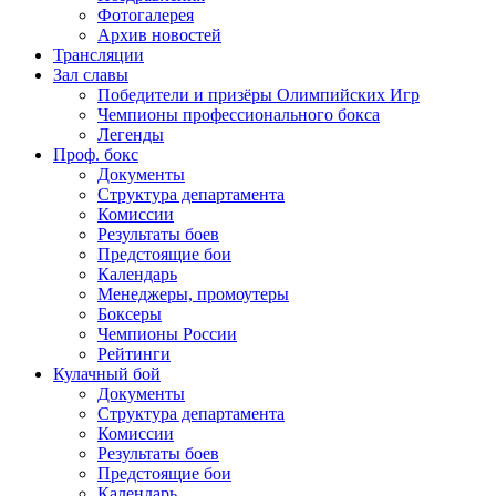
Фотогалерея
Архив новостей
Трансляции
Зал славы
Победители и призёры Олимпийских Игр
Чемпионы профессионального бокса
Легенды
Проф. бокс
Документы
Структура департамента
Комиссии
Результаты боев
Предстоящие бои
Календарь
Менеджеры, промоутеры
Боксеры
Чемпионы России
Рейтинги
Кулачный бой
Документы
Структура департамента
Комиссии
Результаты боев
Предстоящие бои
Календарь