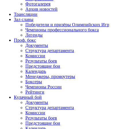
Фотогалерея
Архив новостей
Трансляции
Зал славы
Победители и призёры Олимпийских Игр
Чемпионы профессионального бокса
Легенды
Проф. бокс
Документы
Структура департамента
Комиссии
Результаты боев
Предстоящие бои
Календарь
Менеджеры, промоутеры
Боксеры
Чемпионы России
Рейтинги
Кулачный бой
Документы
Структура департамента
Комиссии
Результаты боев
Предстоящие бои
Календарь