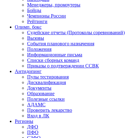
Менеджеры, промоутеры
Бойцы
Чемпионы России
Рейтинги
Олимп. бокс
Судейские отчеты (Протоколы соревнований)
Вызовы
События планового назначения
Положения
Информационные письма
Списки сборных команд
Приказы о подтверждении ССВК
Антидопинг
Пулы тестирования
Дисквалификация
Документы
Образование
Полезные ссылки
АДАМС
Проверить лекарство
Вход в ЛК
Регионы
ДФО
ПФО
СЗФО