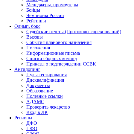
Менеджеры, промоутеры
Бойцы
Чемпионы России
Рейтинги
Олимп. бокс
Судейские отчеты (Протоколы соревнований)
Вызовы
События планового назначения
Положения
Информационные письма
Списки сборных команд
Приказы о подтверждении ССВК
Антидопинг
Пулы тестирования
Дисквалификация
Документы
Образование
Полезные ссылки
АДАМС
Проверить лекарство
Вход в ЛК
Регионы
ДФО
ПФО
СЗФО