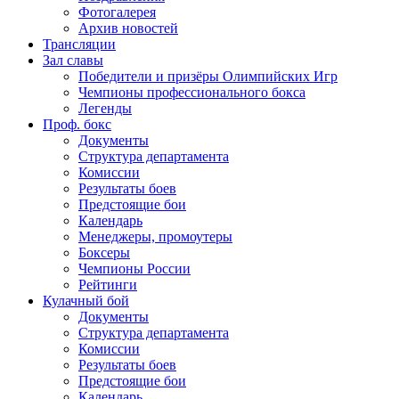
Фотогалерея
Архив новостей
Трансляции
Зал славы
Победители и призёры Олимпийских Игр
Чемпионы профессионального бокса
Легенды
Проф. бокс
Документы
Структура департамента
Комиссии
Результаты боев
Предстоящие бои
Календарь
Менеджеры, промоутеры
Боксеры
Чемпионы России
Рейтинги
Кулачный бой
Документы
Структура департамента
Комиссии
Результаты боев
Предстоящие бои
Календарь