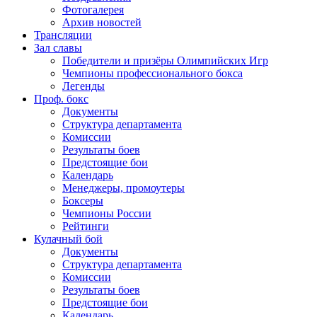
Фотогалерея
Архив новостей
Трансляции
Зал славы
Победители и призёры Олимпийских Игр
Чемпионы профессионального бокса
Легенды
Проф. бокс
Документы
Структура департамента
Комиссии
Результаты боев
Предстоящие бои
Календарь
Менеджеры, промоутеры
Боксеры
Чемпионы России
Рейтинги
Кулачный бой
Документы
Структура департамента
Комиссии
Результаты боев
Предстоящие бои
Календарь