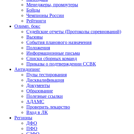
Менеджеры, промоутеры
Бойцы
Чемпионы России
Рейтинги
Олимп. бокс
Судейские отчеты (Протоколы соревнований)
Вызовы
События планового назначения
Положения
Информационные письма
Списки сборных команд
Приказы о подтверждении ССВК
Антидопинг
Пулы тестирования
Дисквалификация
Документы
Образование
Полезные ссылки
АДАМС
Проверить лекарство
Вход в ЛК
Регионы
ДФО
ПФО
СЗФО