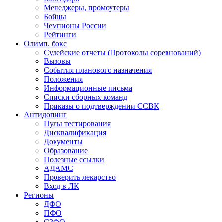
Менеджеры, промоутеры
Бойцы
Чемпионы России
Рейтинги
Олимп. бокс
Судейские отчеты (Протоколы соревнований)
Вызовы
События планового назначения
Положения
Информационные письма
Списки сборных команд
Приказы о подтверждении ССВК
Антидопинг
Пулы тестирования
Дисквалификация
Документы
Образование
Полезные ссылки
АДАМС
Проверить лекарство
Вход в ЛК
Регионы
ДФО
ПФО
СЗФО