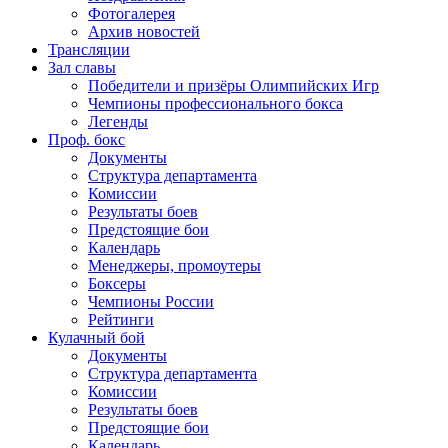
Фотогалерея
Архив новостей
Трансляции
Зал славы
Победители и призёры Олимпийских Игр
Чемпионы профессионального бокса
Легенды
Проф. бокс
Документы
Структура департамента
Комиссии
Результаты боев
Предстоящие бои
Календарь
Менеджеры, промоутеры
Боксеры
Чемпионы России
Рейтинги
Кулачный бой
Документы
Структура департамента
Комиссии
Результаты боев
Предстоящие бои
Календарь