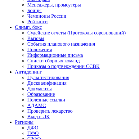
Менеджеры, промоутеры
Бойцы
Чемпионы России
Рейтинги
Олимп. бокс
Судейские отчеты (Протоколы соревнований)
Вызовы
События планового назначения
Положения
Информационные письма
Списки сборных команд
Приказы о подтверждении ССВК
Антидопинг
Пулы тестирования
Дисквалификация
Документы
Образование
Полезные ссылки
АДАМС
Проверить лекарство
Вход в ЛК
Регионы
ДФО
ПФО
СЗФО