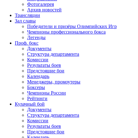
Фотогалерея
Архив новостей
Трансляции
Зал славы
Победители и призёры Олимпийских Игр
Чемпионы профессионального бокса
Легенды
Проф. бокс
Документы
Структура департамента
Комиссии
Результаты боев
Предстоящие бои
Календарь
Менеджеры, промоутеры
Боксеры
Чемпионы России
Рейтинги
Кулачный бой
Документы
Структура департамента
Комиссии
Результаты боев
Предстоящие бои
Календарь