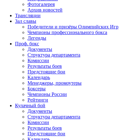
Фотогалерея
Архив новостей
Трансляции
Зал славы
Победители и призёры Олимпийских Игр
Чемпионы профессионального бокса
Легенды
Проф. бокс
Документы
Структура департамента
Комиссии
Результаты боев
Предстоящие бои
Календарь
Менеджеры, промоутеры
Боксеры
Чемпионы России
Рейтинги
Кулачный бой
Документы
Структура департамента
Комиссии
Результаты боев
Предстоящие бои
Календарь