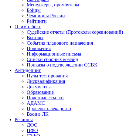
Менеджеры, промоутеры
Бойцы
Чемпионы России
Рейтинги
Олимп. бокс
Судейские отчеты (Протоколы соревнований)
Вызовы
События планового назначения
Положения
Информационные письма
Списки сборных команд
Приказы о подтверждении ССВК
Антидопинг
Пулы тестирования
Дисквалификация
Документы
Образование
Полезные ссылки
АДАМС
Проверить лекарство
Вход в ЛК
Регионы
ДФО
ПФО
СЗФО