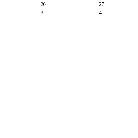
26
27
3
4
А"
"