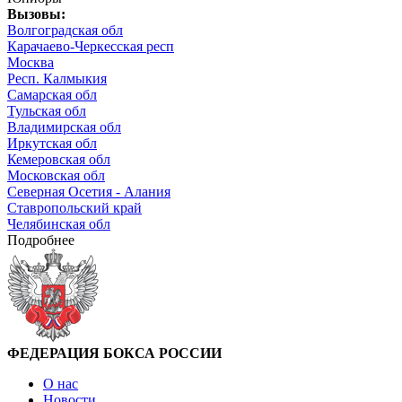
Вызовы:
Волгоградская обл
Карачаево-Черкесская респ
Москва
Респ. Калмыкия
Самарская обл
Тульская обл
Владимирская обл
Иркутская обл
Кемеровская обл
Московская обл
Северная Осетия - Алания
Ставропольский край
Челябинская обл
Подробнее
ФЕДЕРАЦИЯ БОКСА РОССИИ
О нас
Новости