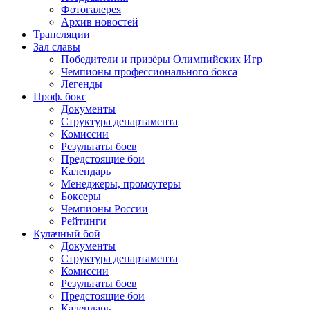
Фотогалерея
Архив новостей
Трансляции
Зал славы
Победители и призёры Олимпийских Игр
Чемпионы профессионального бокса
Легенды
Проф. бокс
Документы
Структура департамента
Комиссии
Результаты боев
Предстоящие бои
Календарь
Менеджеры, промоутеры
Боксеры
Чемпионы России
Рейтинги
Кулачный бой
Документы
Структура департамента
Комиссии
Результаты боев
Предстоящие бои
Календарь