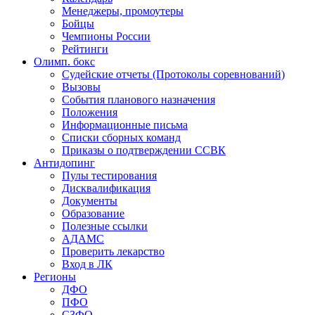
Менеджеры, промоутеры
Бойцы
Чемпионы России
Рейтинги
Олимп. бокс
Судейские отчеты (Протоколы соревнований)
Вызовы
События планового назначения
Положения
Информационные письма
Списки сборных команд
Приказы о подтверждении ССВК
Антидопинг
Пулы тестирования
Дисквалификация
Документы
Образование
Полезные ссылки
АДАМС
Проверить лекарство
Вход в ЛК
Регионы
ДФО
ПФО
СЗФО