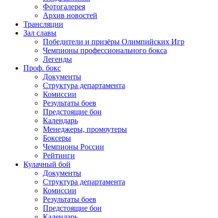
Фотогалерея
Архив новостей
Трансляции
Зал славы
Победители и призёры Олимпийских Игр
Чемпионы профессионального бокса
Легенды
Проф. бокс
Документы
Структура департамента
Комиссии
Результаты боев
Предстоящие бои
Календарь
Менеджеры, промоутеры
Боксеры
Чемпионы России
Рейтинги
Кулачный бой
Документы
Структура департамента
Комиссии
Результаты боев
Предстоящие бои
Календарь