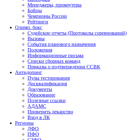
Менеджеры, промоутеры
Бойцы
Чемпионы России
Рейтинги
Олимп. бокс
Судейские отчеты (Протоколы соревнований)
Вызовы
События планового назначения
Положения
Информационные письма
Списки сборных команд
Приказы о подтверждении ССВК
Антидопинг
Пулы тестирования
Дисквалификация
Документы
Образование
Полезные ссылки
АДАМС
Проверить лекарство
Вход в ЛК
Регионы
ДФО
ПФО
СЗФО