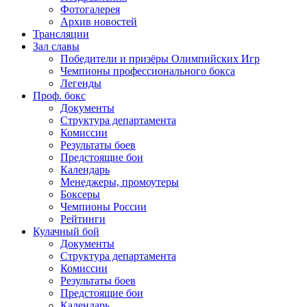
Фотогалерея
Архив новостей
Трансляции
Зал славы
Победители и призёры Олимпийских Игр
Чемпионы профессионального бокса
Легенды
Проф. бокс
Документы
Структура департамента
Комиссии
Результаты боев
Предстоящие бои
Календарь
Менеджеры, промоутеры
Боксеры
Чемпионы России
Рейтинги
Кулачный бой
Документы
Структура департамента
Комиссии
Результаты боев
Предстоящие бои
Календарь