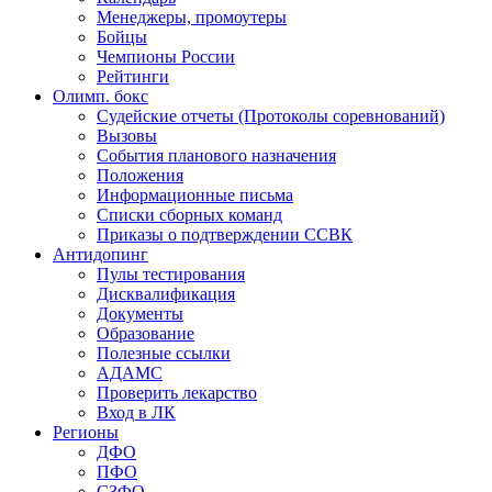
Менеджеры, промоутеры
Бойцы
Чемпионы России
Рейтинги
Олимп. бокс
Судейские отчеты (Протоколы соревнований)
Вызовы
События планового назначения
Положения
Информационные письма
Списки сборных команд
Приказы о подтверждении ССВК
Антидопинг
Пулы тестирования
Дисквалификация
Документы
Образование
Полезные ссылки
АДАМС
Проверить лекарство
Вход в ЛК
Регионы
ДФО
ПФО
СЗФО