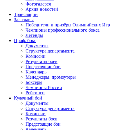
Фотогалерея
Архив новостей
Трансляции
Зал славы
Победители и призёры Олимпийских Игр
Чемпионы профессионального бокса
Легенды
Проф. бокс
Документы
Структура департамента
Комиссии
Результаты боев
Предстоящие бои
Календарь
Менеджеры, промоутеры
Боксеры
Чемпионы России
Рейтинги
Кулачный бой
Документы
Структура департамента
Комиссии
Результаты боев
Предстоящие бои
Календарь