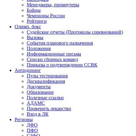
Менеджеры, промоутеры
Бойцы
Чемпионы России
Рейтинги
Олимп. бокс
Судейские отчеты (Протоколы соревнований)
Вызовы
События планового назначения
Положения
Информационные письма
Списки сборных команд
Приказы о подтверждении ССВК
Антидопинг
Пулы тестирования
Дисквалификация
Документы
Образование
Полезные ссылки
АДАМС
Проверить лекарство
Вход в ЛК
Регионы
ДФО
ПФО
СЗФО