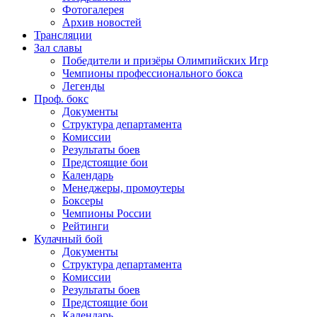
Фотогалерея
Архив новостей
Трансляции
Зал славы
Победители и призёры Олимпийских Игр
Чемпионы профессионального бокса
Легенды
Проф. бокс
Документы
Структура департамента
Комиссии
Результаты боев
Предстоящие бои
Календарь
Менеджеры, промоутеры
Боксеры
Чемпионы России
Рейтинги
Кулачный бой
Документы
Структура департамента
Комиссии
Результаты боев
Предстоящие бои
Календарь