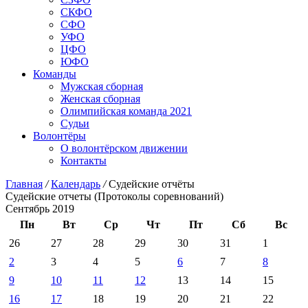
СКФО
СФО
УФО
ЦФО
ЮФО
Команды
Мужская сборная
Женская сборная
Олимпийская команда 2021
Судьи
Волонтёры
О волонтёрском движении
Контакты
Главная
/
Календарь
/
Судейские отчёты
Судейские отчеты (Протоколы соревнований)
Сентябрь 2019
Пн
Вт
Ср
Чт
Пт
Сб
Вс
26
27
28
29
30
31
1
2
3
4
5
6
7
8
9
10
11
12
13
14
15
16
17
18
19
20
21
22