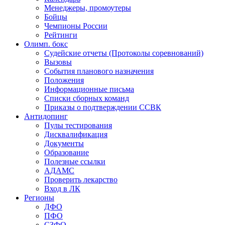
Менеджеры, промоутеры
Бойцы
Чемпионы России
Рейтинги
Олимп. бокс
Судейские отчеты (Протоколы соревнований)
Вызовы
События планового назначения
Положения
Информационные письма
Списки сборных команд
Приказы о подтверждении ССВК
Антидопинг
Пулы тестирования
Дисквалификация
Документы
Образование
Полезные ссылки
АДАМС
Проверить лекарство
Вход в ЛК
Регионы
ДФО
ПФО
СЗФО