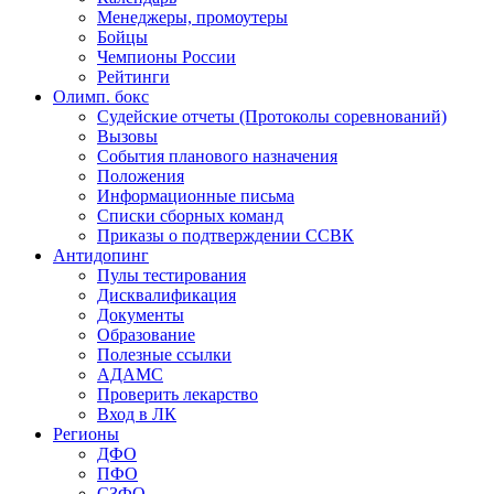
Менеджеры, промоутеры
Бойцы
Чемпионы России
Рейтинги
Олимп. бокс
Судейские отчеты (Протоколы соревнований)
Вызовы
События планового назначения
Положения
Информационные письма
Списки сборных команд
Приказы о подтверждении ССВК
Антидопинг
Пулы тестирования
Дисквалификация
Документы
Образование
Полезные ссылки
АДАМС
Проверить лекарство
Вход в ЛК
Регионы
ДФО
ПФО
СЗФО