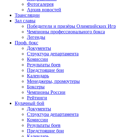
Фотогалерея
Архив новостей
Трансляции
Зал славы
Победители и призёры Олимпийских Игр
Чемпионы профессионального бокса
Легенды
Проф. бокс
Документы
Структура департамента
Комиссии
Результаты боев
Предстоящие бои
Календарь
Менеджеры, промоутеры
Боксеры
Чемпионы России
Рейтинги
Кулачный бой
Документы
Структура департамента
Комиссии
Результаты боев
Предстоящие бои
Календарь