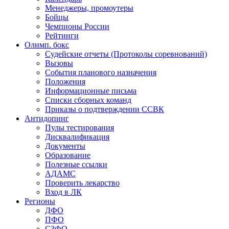
Менеджеры, промоутеры
Бойцы
Чемпионы России
Рейтинги
Олимп. бокс
Судейские отчеты (Протоколы соревнований)
Вызовы
События планового назначения
Положения
Информационные письма
Списки сборных команд
Приказы о подтверждении ССВК
Антидопинг
Пулы тестирования
Дисквалификация
Документы
Образование
Полезные ссылки
АДАМС
Проверить лекарство
Вход в ЛК
Регионы
ДФО
ПФО
СЗФО