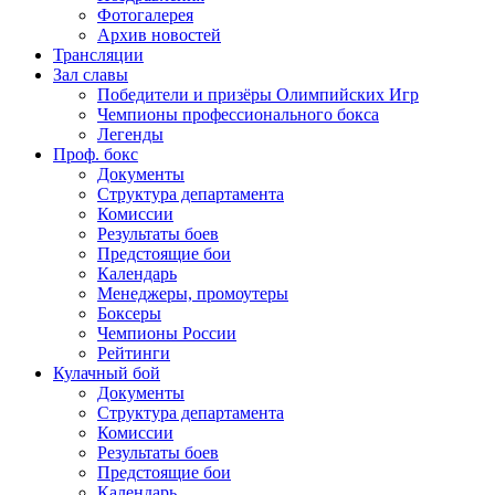
Фотогалерея
Архив новостей
Трансляции
Зал славы
Победители и призёры Олимпийских Игр
Чемпионы профессионального бокса
Легенды
Проф. бокс
Документы
Структура департамента
Комиссии
Результаты боев
Предстоящие бои
Календарь
Менеджеры, промоутеры
Боксеры
Чемпионы России
Рейтинги
Кулачный бой
Документы
Структура департамента
Комиссии
Результаты боев
Предстоящие бои
Календарь