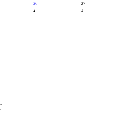
26
27
2
3
А"
"