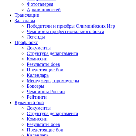
Фотогалерея
Архив новостей
Трансляции
Зал славы
Победители и призёры Олимпийских Игр
Чемпионы профессионального бокса
Легенды
Проф. бокс
Документы
Структура департамента
Комиссии
Результаты боев
Предстоящие бои
Календарь
Менеджеры, промоутеры
Боксеры
Чемпионы России
Рейтинги
Кулачный бой
Документы
Структура департамента
Комиссии
Результаты боев
Предстоящие бои
Календарь