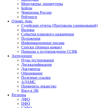
Менеджеры, промоутеры
Бойцы
Чемпионы России
Рейтинги
Олимп. бокс
Судейские отчеты (Протоколы соревнований)
Вызовы
События планового назначения
Положения
Информационные письма
Списки сборных команд
Приказы о подтверждении ССВК
Антидопинг
Пулы тестирования
Дисквалификация
Документы
Образование
Полезные ссылки
АДАМС
Проверить лекарство
Вход в ЛК
Регионы
ДФО
ПФО
СЗФО