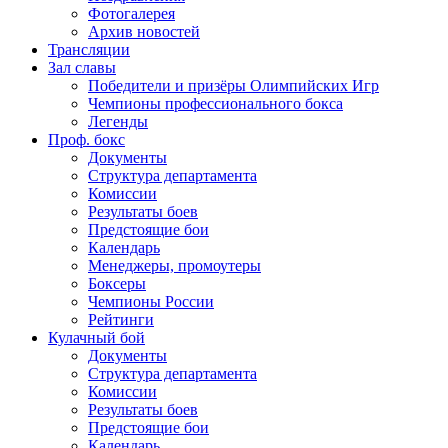
Фотогалерея
Архив новостей
Трансляции
Зал славы
Победители и призёры Олимпийских Игр
Чемпионы профессионального бокса
Легенды
Проф. бокс
Документы
Структура департамента
Комиссии
Результаты боев
Предстоящие бои
Календарь
Менеджеры, промоутеры
Боксеры
Чемпионы России
Рейтинги
Кулачный бой
Документы
Структура департамента
Комиссии
Результаты боев
Предстоящие бои
Календарь