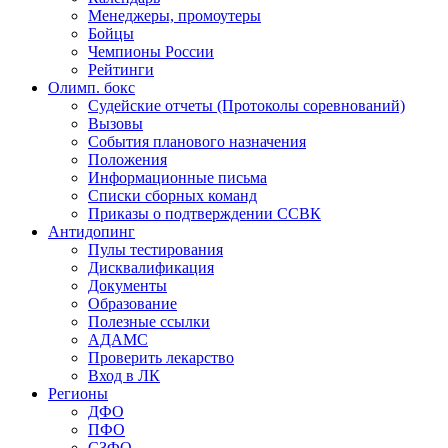
Менеджеры, промоутеры
Бойцы
Чемпионы России
Рейтинги
Олимп. бокс
Судейские отчеты (Протоколы соревнований)
Вызовы
События планового назначения
Положения
Информационные письма
Списки сборных команд
Приказы о подтверждении ССВК
Антидопинг
Пулы тестирования
Дисквалификация
Документы
Образование
Полезные ссылки
АДАМС
Проверить лекарство
Вход в ЛК
Регионы
ДФО
ПФО
СЗФО